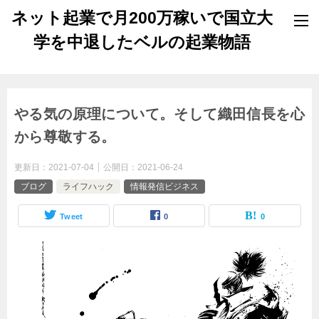
ネット起業で月200万稼いで国立大
学を中退したベルの起業物語
やる気の原理について。そして織田信長を心
から尊敬する。
更新日：
2021-07-04
公開日：
2021-06-24
ブログ
ライフハック
情報発信ビジネス
Tweet
0
0