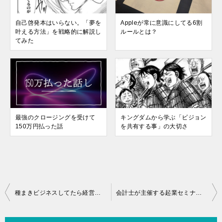
自己啓発本はいらない。「夢を
Appleが常に意識にしてる6割
叶える方法」を戦略的に解説し
ルールとは？
てみた
最強のクロージングを受けて
キングダムから学ぶ「ビジョン
150万円払った話
を共有する事」の大切さ
投
種まきビジネスしてたら経営者なのに週7で暇になった話
会計士が主催する起業セミナーに行ってた。1円を稼ぐ重要性
稿