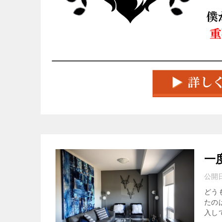
一
公開
どう
たの
入し