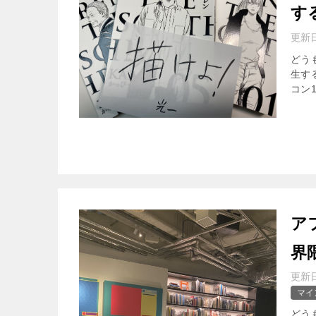
す
更新
どう
生す
コン
ア
界
更新
マイ
どう