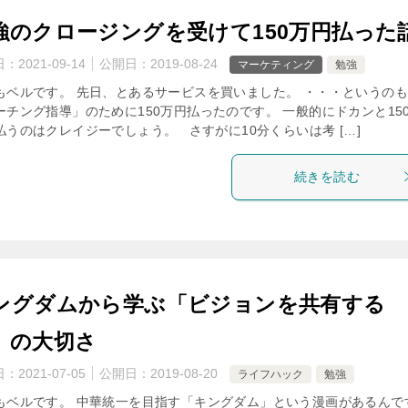
強のクロージングを受けて150万円払った
日：
2021-09-14
公開日：
2019-08-24
マーケティング
勉強
もベルです。 先日、とあるサービスを買いました。 ・・・というの
ーチング指導」のために150万円払ったのです。 一般的にドカンと15
払うのはクレイジーでしょう。 さすがに10分くらいは考 […]
続きを読む
ングダムから学ぶ「ビジョンを共有する
」の大切さ
日：
2021-07-05
公開日：
2019-08-20
ライフハック
勉強
もベルです。 中華統一を目指す「キングダム」という漫画があるんで