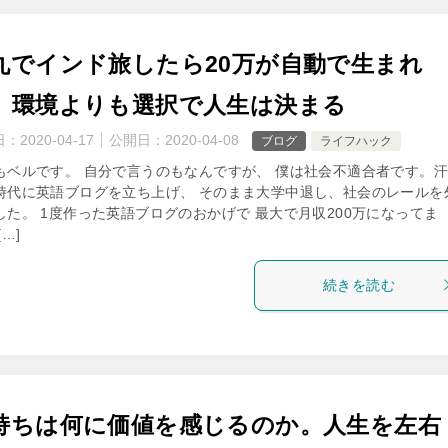
丸でインド旅したら20万が自動で生まれ
。環境よりも選択で人生は決まる
日：
2020-04-17
公開日：
2020-04-08
ブログ
ライフハック
もベルです。 自分で言うのもなんですが、 僕は社会不適合者です。汗
時代に英語ブログを立ち上げ、 そのまま大学中退し、社会のレールを
した。 1度作った英語ブログのおかげで 最大で月収200万になってま
[…]
続きを読む
持ちは何に価値を感じるのか。人生を左右