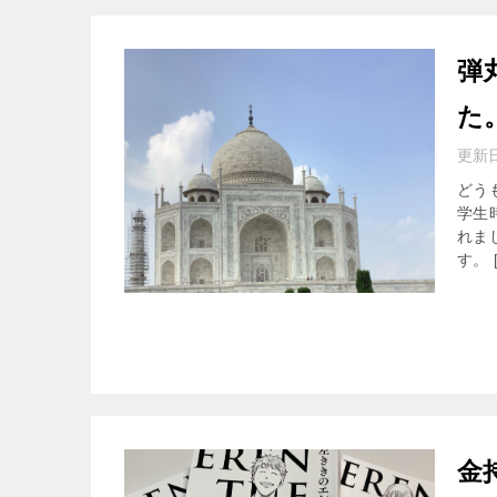
弾
た
更新
どう
学生
れま
す。 
金