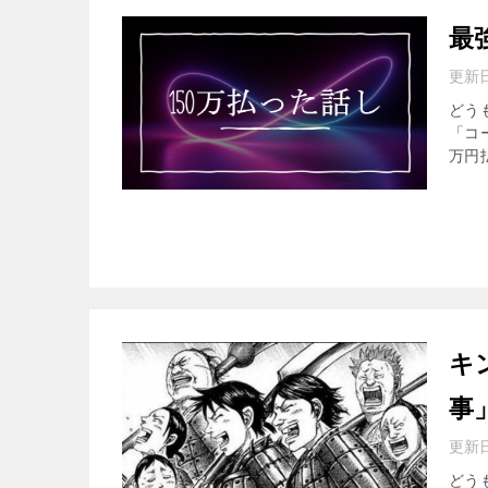
最
更新
どう
「コ
万円
キ
事
更新
どう