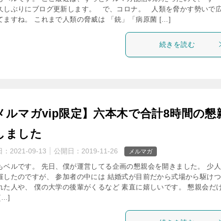
久しぶりにブログ更新します。 で、コロナ。 人類を脅かす勢いで
てますね。 これまで人類の脅威は 「銃」「病原菌 […]
続きを読む
メルマガvip限定】六本木で合計8時間の懇
しました
日：
2021-09-13
公開日：
2019-11-26
メルマガ
もベルです。 先日、僕が運営してる企画の懇親会を開きました。 少
催したのですが、 参加者の中には 結婚式が目前だから式場から駆け
れた人や、 僕の大学の後輩がくるなど 素直に嬉しいです。 懇親会だ
[…]