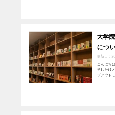
大学
につ
更新日：
2
こんにちは
学したけ
プアウトし