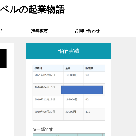
たベルの起業物語
ガ
推奨教材
お問い合わせ
報酬実績
※一部です