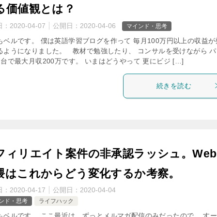
る価値観とは？
日：
2020-04-07
公開日：
2020-04-06
マインド・思考
もベルです。 僕は英語学習ブログを作って 毎月100万円以上の収益が
るようになりました。 教材で勉強したり、 コンサルを受けながら パ
1台で最大月収200万です。 いまはどうやって 更にビジ […]
続きを読む
フィリエイト案件の非承認ラッシュ。Web
隈はこれからどう変化するか考察。
日：
2020-04-17
公開日：
2020-04-04
ンド・思考
ライフハック
もベルです。 ここ最近は、ずっとメルマガ配信のみだったので、 す