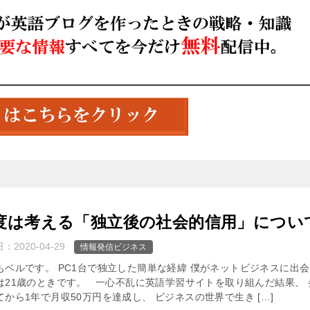
度は考える「独立後の社会的信用」につい
日：
2020-04-29
情報発信ビジネス
もベルです。 PC1台で独立した簡単な経緯 僕がネットビジネスに出
は21歳のときです。 一心不乱に英語学習サイトを取り組んだ結果、 
てから1年で月収50万円を達成し、 ビジネスの世界で生き […]