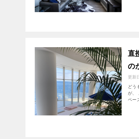
直
の
更新
どう
が、
ペー